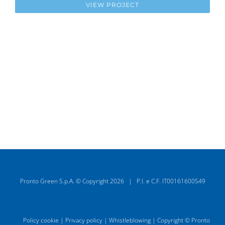
VIEW PROJECT
Pronto Green S.p.A. © Copyright
2026 | P.I. e C.F. IT00161600549
Policy cookie
|
Privacy policy
|
Whistleblowing
| Copyright © Pronto