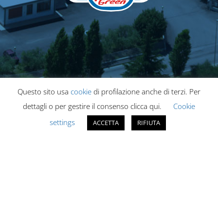
Questo sito usa
cookie
di profilazione anche di terzi. Per
dettagli o per gestire il consenso clicca qui.
Cookie
settings
ACCETTA
RIFIUTA
Pronto Green S.p.A. © Copyright
2026 | P.I. e C.F. IT00161600549
Policy cookie
|
Privacy policy
|
Whistleblowing
| Copyright © Pronto